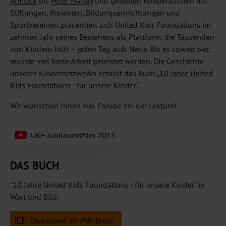
Almsick
bis
Peter Maffay
und gelebten Kooperationen mit
Stiftungen, Projekten, Bildungseinrichtungen und
Sportvereinen präsentiert sich United Kids Foundations im
zehnten Jahr seines Bestehens als Plattform, die Tausenden
von Kindern hilft – jeden Tag aufs Neue. Bis es soweit war,
musste viel harte Arbeit geleistet werden. Die Geschichte
unseres Kindernetzwerks erzählt das Buch
„
10 Jahre United
Kids Foundations - für unsere Kinder
".
Wir wünschen Ihnen viel Freude bei der Lektüre!
UKF Jubiläumsfilm 2015
DAS BUCH
"10 Jahre United Kids Foundations - für unsere Kinder" in
Wort und Bild:
Download als Pdf-Datei