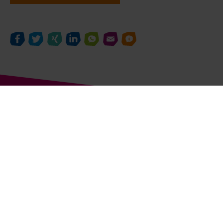
United Kids Foundations in den Sozialen
Netzwerken
United Kids Foundations auf Youtube
United Kids Foundations auf Instagr
United Kids Foundations au