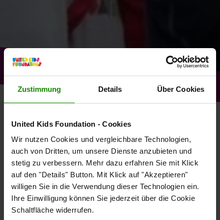
Zustimmung
Details
Über Cookies
10 JAHRE UNITED KIDS
United Kids Foundation - Cookies
FOUNDATIONS
Wir nutzen Cookies und vergleichbare Technologien,
auch von Dritten, um unsere Dienste anzubieten und
WER WIR SIND
stetig zu verbessern. Mehr dazu erfahren Sie mit Klick
auf den "Details" Button. Mit Klick auf "Akzeptieren"
DAS KINDERNETZWERK DER BRAWO
willigen Sie in die Verwendung dieser Technologien ein.
Ihre Einwilligung können Sie jederzeit über die Cookie
GROUP FEIERTE 2015 SEIN ZEHNJÄHRIGES
Schaltfläche widerrufen.
BESTEHEN!