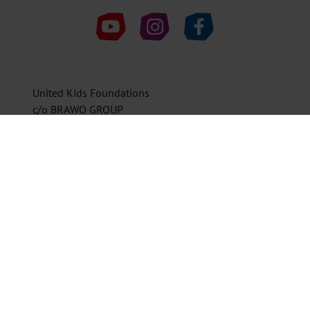
United Kids Foundations auf Youtube
United Kids Foundations auf Instagr
United Kids Foundations au
United Kids Foundations
c/o BRAWO GROUP
38143 Braunschweig
0531 7005-1601
ukf@vbbrawo.de
Spendenkonto
Volksbank BRAWO Stiftung
IBAN DE08 2699 1066 2222 2211 11
BIC GENODEF1WOB
Helfen