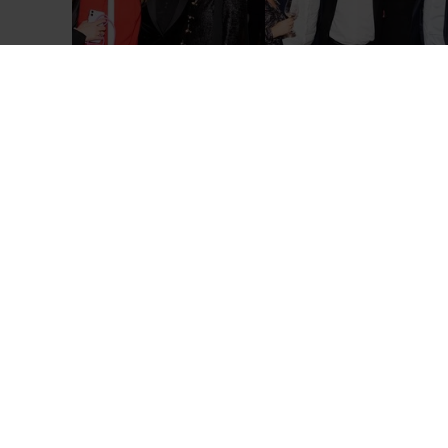
Previous
1
2
3
4
5
6
Copyright: Brauer Photos/Goran Nitschke