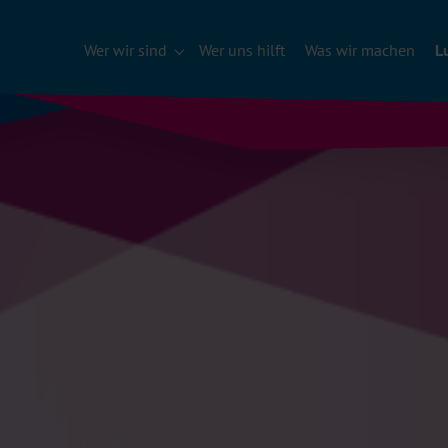
Wer wir sind
Wer uns hilft
Was wir machen
L
Submenu für "Wer wir sind"