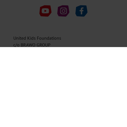
United Kids Foundations auf Youtube
United Kids Foundations auf Instagr
United Kids Foundations au
United Kids Foundations
c/o BRAWO GROUP
38143 Braunschweig
0531 7005-1601
ukf@vbbrawo.de
Spendenkonto
Volksbank BRAWO Stiftung
IBAN DE08 2699 1066 2222 2211 11
BIC GENODEF1WOB
Helfen