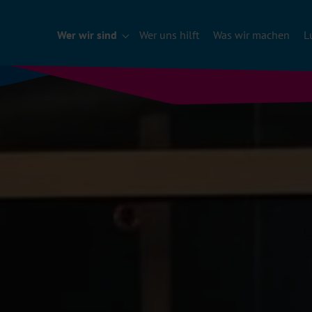
Wer wir sind
Wer uns hilft
Was wir machen
L
Submenu für "Wer wir sind"