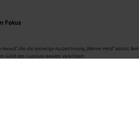
im Fokus
en Award“, die die bisherige Auszeichnung „Wahrer Held“ ablöst. B
 den Geist des LupoLeo Awards verkörpert.
es LupoLeos
ntlichen Lebens, die sich in besonderer Weise für Kinder und Juge
teln für ein Projekt eigener Wahl der Preisträgerin oder des Preis
r Sebastian Vettel (2024) wird 2026 erneut eine Persönlichkeit 
dern und Jugendlichen eine starke Stimme zu geben. Daher werden
maßgeblich mitentscheiden.