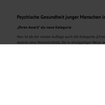
Psychische Gesundheit junger Menschen 
„Ehren Award“ als neue Kategorie
Neu ist ab der vierten Auflage auch die Kategorie „Ehr
Awards eine Persönlichkeit, die in einzigartiger Weise
„Persönlichkeit Award“ weiterhin fester Bestandteil d
Der „Persönlichkeit Award“ geht an eine Person des öffe
Entwicklung stärkt. Die Auszeichnung ist mit Fördermit
Comedian Bülent Ceylan (2022) und Formel-1-Weltmeiste
Neue Jury-Zusammensetzung
Ein zentrales Anliegen des LupoLeo Awards ist es, Kin
Jury einnehmen und in der Kategorie „Projekt Award“ 