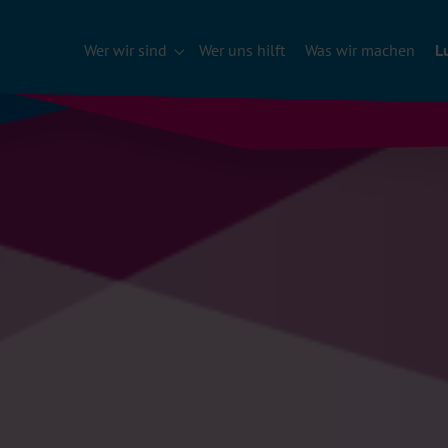
Wer wir sind
Wer uns hilft
Was wir machen
L
Submenu für "Wer wir sind"