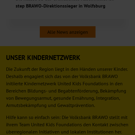
step BRAWO-Direktionssieger in Wolfsburg
Bewegung, Zusammenhalt und jede Menge Motivation:
Beim step BRAWO Schrittewettbewerb 2025/26 in der
Alle News anzeigen
Direktion Wolfsburg konnten Schülerinnen und…
Weiterlesen
UNSER KINDERNETZWERK
Die Zukunft der Region liegt in den Händen unserer Kinder.
Deshalb engagiert sich das von der Volksbank BRAWO
initiierte Kindernetzwerk United Kids Foundations in den
Bereichen Bildungs- und Begabtenförderung, Bekämpfung
von Bewegungsarmut, gesunde Ernährung, Integration,
Armutsbekämpfung und Gewaltprävention.
Hilfe kann so einfach sein: Die Volksbank BRAWO stellt mit
ihrem Team United Kids Foundations den Kontakt zwischen
überregionalen Initiativen und lokalen Institutionen her.