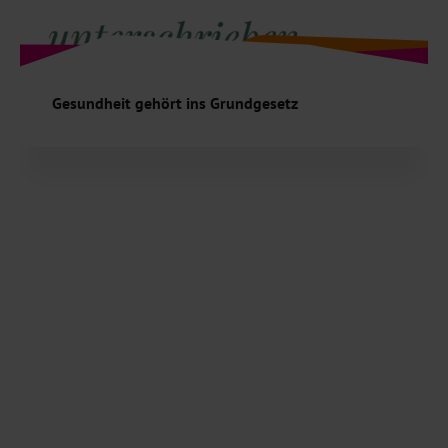
Gesundheit gehört ins Grundgesetz
Sie fordert die Ergänzung des Grundgesetzes um ein
ausdrückliches Recht auf Gesundheit. Robert Lübenoff,
Initiator von United Kids Foundations und…
Weiterlesen