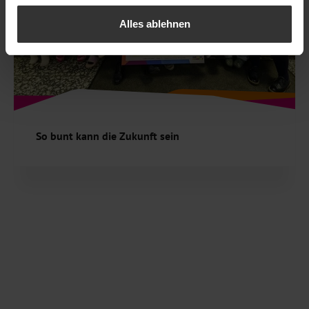
Alles ablehnen
So bunt kann die Zukunft sein
Über 400 eingereichte Bilder, leuchtende Farben und
ein großes Thema: Der Malwettbewerb „So stelle ich mir
eine gesunde Welt für alle Kinder vor“…
Weiterlesen