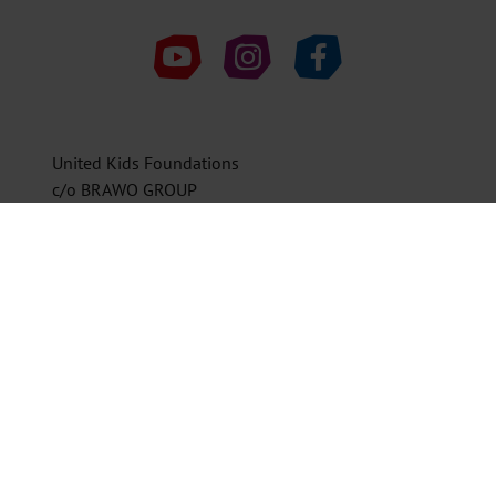
United Kids Foundations auf Youtube
United Kids Foundations auf Instagr
United Kids Foundations au
United Kids Foundations
c/o BRAWO GROUP
38143 Braunschweig
0531 7005-1601
ukf@vbbrawo.de
Spendenkonto
Volksbank BRAWO Stiftung
IBAN DE08 2699 1066 2222 2211 11
BIC GENODEF1WOB
Helfen