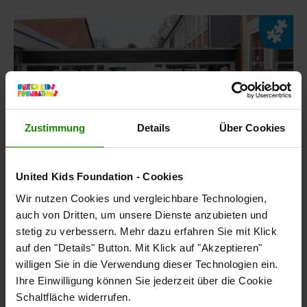
Kategorie
Zustimmung
Details
Über Cookies
United Kids Foundation - Cookies
Wir nutzen Cookies und vergleichbare Technologien,
auch von Dritten, um unsere Dienste anzubieten und
stetig zu verbessern. Mehr dazu erfahren Sie mit Klick
Chancengleichheit für alle – 200 Schulrucksäcke
auf den "Details" Button. Mit Klick auf "Akzeptieren"
für baldige 5. Klässler
willigen Sie in die Verwendung dieser Technologien ein.
Ihre Einwilligung können Sie jederzeit über die Cookie
Große Freude bei den Schülerinnen und Schülern der
Schaltfläche widerrufen.
vierten Klassen in Salzgitter: Die Volksbank BRAWO