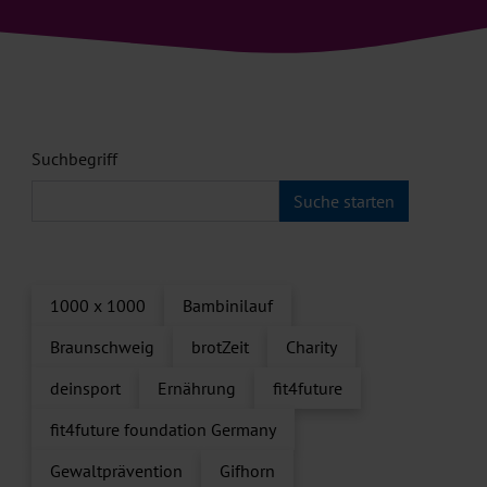
Suchbegriff
1000 x 1000
Bambinilauf
Braunschweig
brotZeit
Charity
deinsport
Ernährung
fit4future
fit4future foundation Germany
Gewaltprävention
Gifhorn