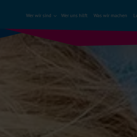
Wer wir sind
Wer uns hilft
Was wir machen
L
Submenu für "Wer wir sind"