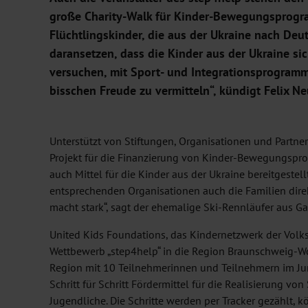
große Charity-Walk für Kinder-Bewegungsprogram
Flüchtlingskinder, die aus der Ukraine nach Deu
daransetzen, dass die Kinder aus der Ukraine si
versuchen, mit Sport- und Integrationsprogramm
bisschen Freude zu vermitteln“, kündigt Felix Ne
Unterstützt von Stiftungen, Organisationen und Partne
Projekt für die Finanzierung von Kinder-Bewegungspro
auch Mittel für die Kinder aus der Ukraine bereitgestel
entsprechenden Organisationen auch die Familien direk
macht stark“, sagt der ehemalige Ski-Rennläufer aus G
United Kids Foundations, das Kindernetzwerk der Volk
Wettbewerb „step4help“ in die Region Braunschweig-W
Region mit 10 Teilnehmerinnen und Teilnehmern im Jun
Schritt für Schritt Fördermittel für die Realisierung v
Jugendliche. Die Schritte werden per Tracker gezählt, 