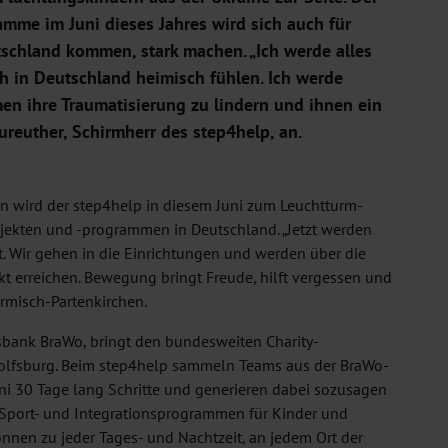
me im Juni dieses Jahres wird sich auch für
tschland kommen, stark machen. „Ich werde alles
ch in Deutschland heimisch fühlen. Ich werde
en ihre Traumatisierung zu lindern und ihnen ein
ureuther, Schirmherr des step4help, an.
rn wird der step4help in diesem Juni zum Leuchtturm-
jekten und -programmen in Deutschland. „Jetzt werden
lt. Wir gehen in die Einrichtungen und werden über die
t erreichen. Bewegung bringt Freude, hilft vergessen und
armisch-Partenkirchen.
sbank BraWo, bringt den bundesweiten Charity-
olfsburg. Beim step4help sammeln Teams aus der BraWo-
i 30 Tage lang Schritte und generieren dabei sozusagen
on Sport- und Integrationsprogrammen für Kinder und
können zu jeder Tages- und Nachtzeit, an jedem Ort der