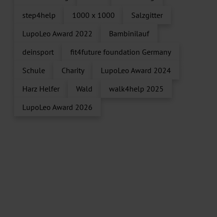
step4help
1000 x 1000
Salzgitter
LupoLeo Award 2022
Bambinilauf
deinsport
fit4future foundation Germany
Schule
Charity
LupoLeo Award 2024
Harz Helfer
Wald
walk4help 2025
LupoLeo Award 2026