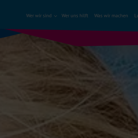
Wer wir sind
Wer uns hilft
Was wir machen
L
Submenu für "Wer wir sind"