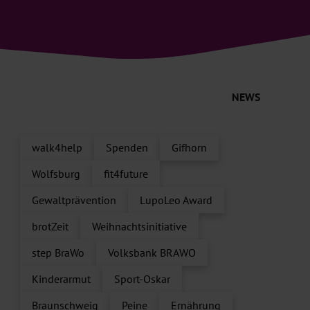
NEWS
walk4help
Spenden
Gifhorn
Wolfsburg
fit4future
Gewaltprävention
LupoLeo Award
brotZeit
Weihnachtsinitiative
step BraWo
Volksbank BRAWO
Kinderarmut
Sport-Oskar
Braunschweig
Peine
Ernährung