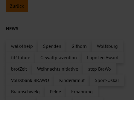
Zurück
NEWS
walk4help
Spenden
Gifhorn
Wolfsburg
fit4future
Gewaltprävention
LupoLeo Award
brotZeit
Weihnachtsinitiative
step BraWo
Volksbank BRAWO
Kinderarmut
Sport-Oskar
Braunschweig
Peine
Ernährung
step4help
1000 x 1000
Salzgitter
LupoLeo Award 2022
Bambinilauf
deinsport
fit4future foundation Germany
Schule
Charity