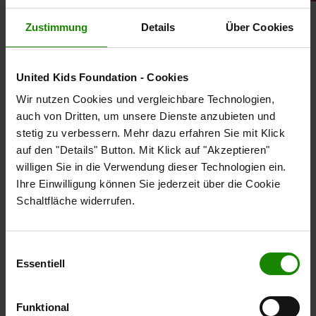
Zustimmung
Details
Über Cookies
UMWELTBILDUNG MIT
NACHBARSCHAFTSGARTEN FÜR
United Kids Foundation - Cookies
HEIDBERG-KIDS
Wir nutzen Cookies und vergleichbare Technologien,
auch von Dritten, um unsere Dienste anzubieten und
stetig zu verbessern. Mehr dazu erfahren Sie mit Klick
BGG UND NACHBARSCHAFTSLADEN
auf den "Details" Button. Mit Klick auf "Akzeptieren"
ERMÖGLICHEN KINDERN DEN ZUGANG ZUR
willigen Sie in die Verwendung dieser Technologien ein.
NATUR
Ihre Einwilligung können Sie jederzeit über die Cookie
Schaltfläche widerrufen.
05.09.2019
Stadtkindern bleibt der Zugang zur Natur oft
Einwilligungsauswahl
Essentiell
verstellt. Dadurch haben sie es schwer, Kenntnisse
über heimisches Obst und Gemüse zu erwerben. Mit
dem Projekt „Umweltbildung für HeidbergKids“ will
Funktional