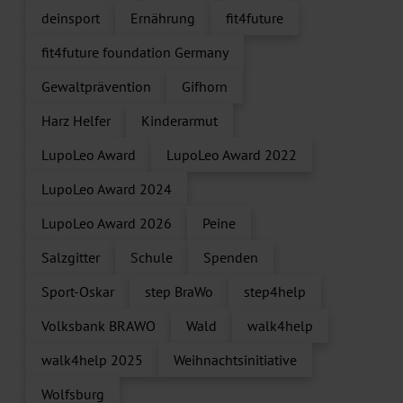
deinsport
Ernährung
fit4future
fit4future foundation Germany
Gewaltprävention
Gifhorn
Harz Helfer
Kinderarmut
LupoLeo Award
LupoLeo Award 2022
LupoLeo Award 2024
LupoLeo Award 2026
Peine
Salzgitter
Schule
Spenden
Sport-Oskar
step BraWo
step4help
Volksbank BRAWO
Wald
walk4help
walk4help 2025
Weihnachtsinitiative
Wolfsburg