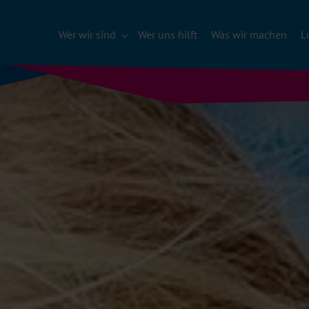
Wer wir sind
Wer uns hilft
Was wir machen
L
Submenu für "Wer wir sind"