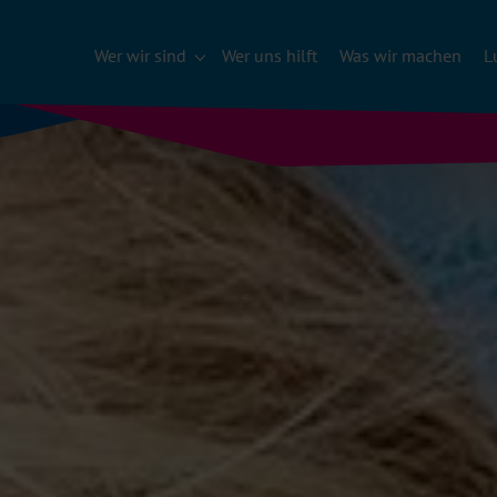
Wer wir sind
Wer uns hilft
Was wir machen
L
Submenu für "Wer wir sind"