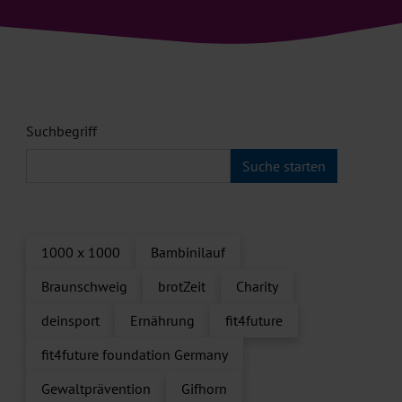
Suchbegriff
1000 x 1000
Bambinilauf
Braunschweig
brotZeit
Charity
deinsport
Ernährung
fit4future
fit4future foundation Germany
Gewaltprävention
Gifhorn