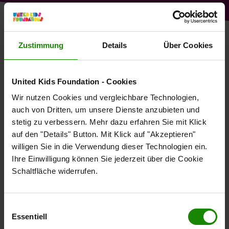
UMWELTBILDUNG MIT
Zustimmung
Details
Über Cookies
NACHBARSCHAFTSGARTEN FÜR
HEIDBERG-KIDS
United Kids Foundation - Cookies
Wir nutzen Cookies und vergleichbare Technologien,
BGG UND NACHBARSCHAFTSLADEN
auch von Dritten, um unsere Dienste anzubieten und
ERMÖGLICHEN KINDERN DEN ZUGANG ZUR
stetig zu verbessern. Mehr dazu erfahren Sie mit Klick
NATUR
auf den "Details" Button. Mit Klick auf "Akzeptieren"
willigen Sie in die Verwendung dieser Technologien ein.
Ihre Einwilligung können Sie jederzeit über die Cookie
05.09.2019
Schaltfläche widerrufen.
Stadtkindern bleibt der Zugang zur Natur oft
verstellt. Dadurch haben sie es schwer, Kenntnisse
Einwilligungsauswahl
über heimisches Obst und Gemüse zu erwerben. Mit
Essentiell
dem Projekt „Umweltbildung für HeidbergKids“ will