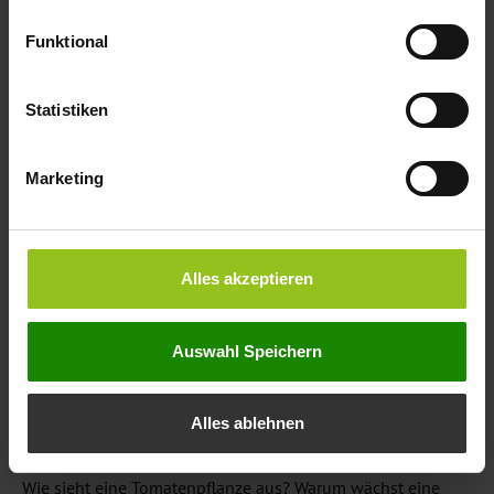
die Braunschweiger Baugenossenschaft (BBG)
Funktional
Abhilfe schaffen und Kinder Natur erleben lassen.
Statistiken
Marketing
Alles akzeptieren
Auswahl Speichern
Alles ablehnen
Projekt „Umweltbildung für HeidbergKids“
Wie sieht eine Tomatenpflanze aus? Warum wächst eine