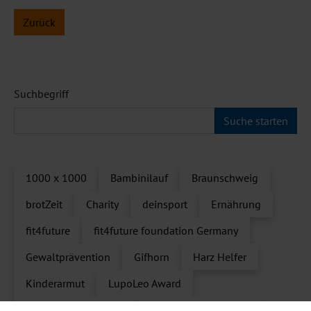
Zurück
Suchbegriff
1000 x 1000
Bambinilauf
Braunschweig
brotZeit
Charity
deinsport
Ernährung
fit4future
fit4future foundation Germany
Gewaltprävention
Gifhorn
Harz Helfer
Kinderarmut
LupoLeo Award
LupoLeo Award 2022
LupoLeo Award 2024