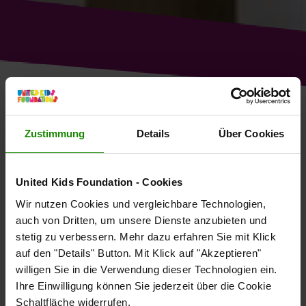
„BEWEG DICH SCHLAU! EIN
Zustimmung
Details
Über Cookies
PROGRAMM DER FELIX
NEUREUTHER STIFTUNG“ (BDS)
United Kids Foundation - Cookies
WAS WIR MACHEN
SEIT 2016
Wir nutzen Cookies und vergleichbare Technologien,
auch von Dritten, um unsere Dienste anzubieten und
ÜBUNGEN, DIE DAS GEHIRN ANREGEN UND
stetig zu verbessern. Mehr dazu erfahren Sie mit Klick
AUFMERKSAMKEIT ERFORDERN
auf den "Details" Button. Mit Klick auf "Akzeptieren"
willigen Sie in die Verwendung dieser Technologien ein.
Ihre Einwilligung können Sie jederzeit über die Cookie
Wenn du mal im Sport aufhörst und dann zurückblickst, an
Schaltfläche widerrufen.
was erinnerst du dich? Kindern Freude an der Bewegung zu