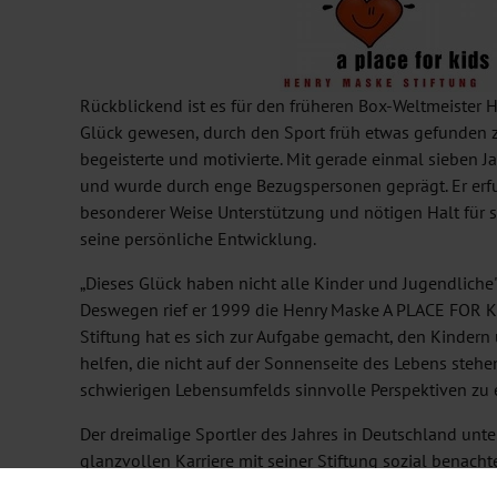
Rückblickend ist es für den früheren Box-Weltmeister 
Glück gewesen, durch den Sport früh etwas gefunden z
begeisterte und motivierte. Mit gerade einmal sieben 
und wurde durch enge Bezugspersonen geprägt. Er erfu
besonderer Weise Unterstützung und nötigen Halt für se
seine persönliche Entwicklung.
„Dieses Glück haben nicht alle Kinder und Jugendliche
Deswegen rief er 1999 die Henry Maske A PLACE FOR KI
Stiftung hat es sich zur Aufgabe gemacht, den Kindern
helfen, die nicht auf der Sonnenseite des Lebens stehen
schwierigen Lebensumfelds sinnvolle Perspektiven zu er
Der dreimalige Sportler des Jahres in Deutschland unte
glanzvollen Karriere mit seiner Stiftung sozial benacht
Kinder und Jugendliche in Deutschland. Dabei geht es 