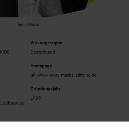
Henry Maske
Wirkungsregion
 KIDS
Deutschland
Homepage
www.henry-maske-stiftung.de
Gründungsjahr
1999
-stiftung.de