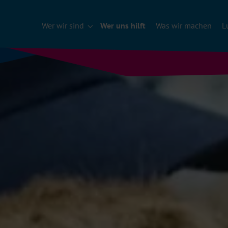
Wer wir sind
Wer uns hilft
Was wir machen
L
Submenu für "Wer wir sind"