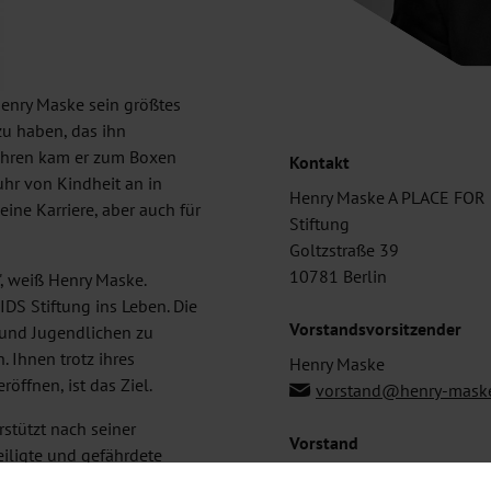
Henry Maske sein größtes
u haben, das ihn
Jahren kam er zum Boxen
Kontakt
hr von Kindheit an in
Henry Maske A PLACE FOR
ine Karriere, aber auch für
Stiftung
Goltzstraße 39
10781 Berlin
", weiß Henry Maske.
DS Stiftung ins Leben. Die
Vorstandsvorsitzender
 und Jugendlichen zu
. Ihnen trotz ihres
Henry Maske
öffnen, ist das Ziel.
vorstand@henry-maske
rstützt nach seiner
Vorstand
eiligte und gefährdete
Cornelia Reh
um Bildungs-, Ausbildungs-