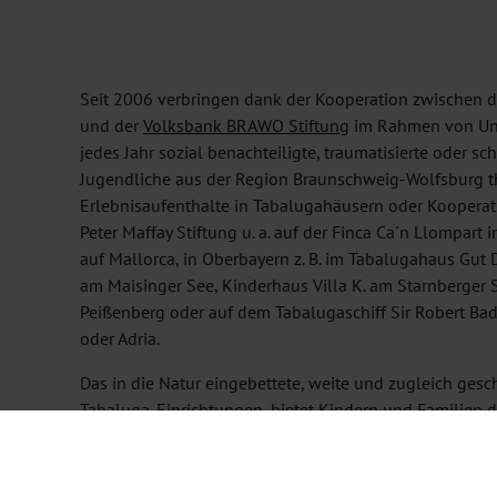
Seit 2006 verbringen dank der Kooperation zwischen de
und der
Volksbank BRAWO Stiftung
im Rahmen von Uni
jedes Jahr sozial benachteiligte, traumatisierte oder s
Jugendliche aus der Region Braunschweig-Wolfsburg t
Erlebnisaufenthalte in Tabalugahäusern oder Kooperat
Peter Maffay Stiftung u. a. auf der Finca Ca´n Llompart
auf Mallorca, in Oberbayern z. B. im Tabalugahaus Gut
am Maisinger See, Kinderhaus Villa K. am Starnberger
Peißenberg oder auf dem Tabalugaschiff Sir Robert Ba
oder Adria.
Das in die Natur eingebettete, weite und zugleich gesc
Tabaluga-Einrichtungen, bietet Kindern und Familien 
tanken, um sich zu erholen und auszutauschen. Das E
eigenen Kräfte und Grenzen, der Auseinandersetzung m
Lebensumständen und dem Kennenlernen der Besonder