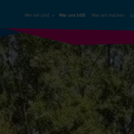
Wer wir sind
Wer uns hilft
Was wir machen
L
Submenu für "Wer wir sind"