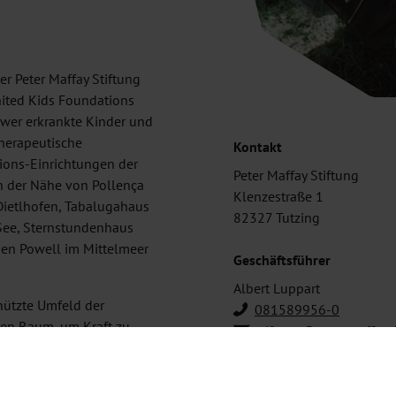
r Peter Maffay Stiftung
ted Kids Foundations
chwer erkrankte Kinder und
herapeutische
Kontakt
ions-Einrichtungen der
Peter Maffay Stiftung
 in der Nähe von Pollença
Klenzestraße 1
 Dietlhofen, Tabalugahaus
82327 Tutzing
 See, Sternstundenhaus
den Powell im Mittelmeer
Geschäftsführer
Albert Luppart
hützte Umfeld der
081589956-0
den Raum, um Kraft zu
stiftung@petermaffay.
rleben und Wahrnehmen der
it sich und anderen
heiten der Natur,