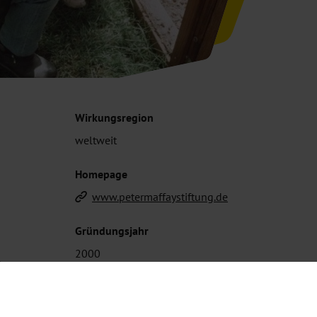
Wirkungsregion
weltweit
Homepage
www.petermaffaystiftung.de
Gründungsjahr
2000
de