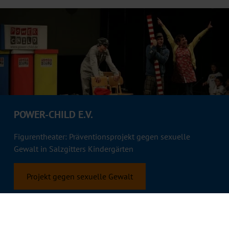
POWER-CHILD E.V.
Figurentheater: Präventionsprojekt gegen sexuelle
Gewalt in Salzgitters Kindergärten
Projekt gegen sexuelle Gewalt