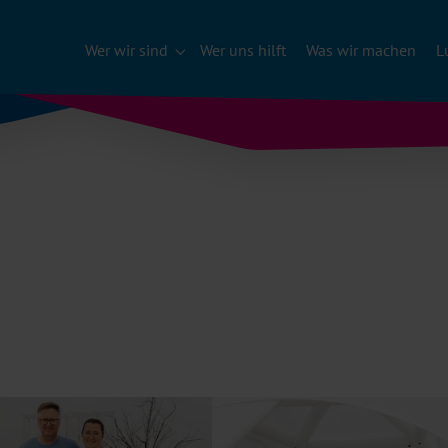
Wer wir sind
Wer uns hilft
Was wir machen
L
Submenu für "Wer wir sind"