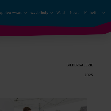
upoleo Award
walk4help
Wald
News
Mithelfen
Submenu für "Lupoleo Award"
Submenu für "walk4help"
Subm
BILDERGALERIE
2025